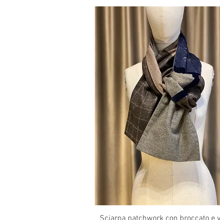
Vista rapida
Sciarpa patchwork con broccato e v