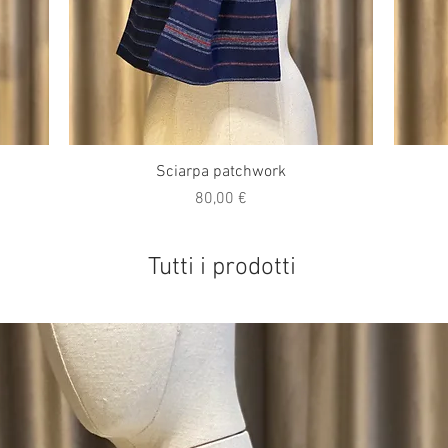
Vista rapida
Sciarpa patchwork
Prezzo
80,00 €
Tutti i prodotti