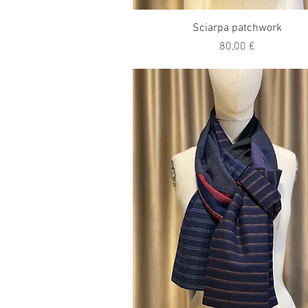
Vista rapida
Sciarpa patchwork
Prezzo
80,00 €