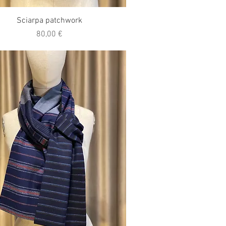
Vista rapida
Sciarpa patchwork
Prezzo
80,00 €