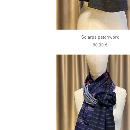
Vista rapida
Sciarpa patchwork
Prezzo
80,00 €