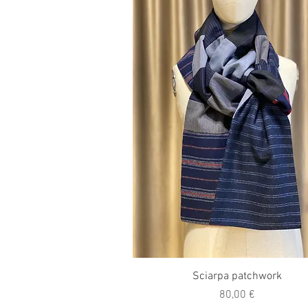
Vista rapida
Sciarpa patchwork
Prezzo
80,00 €