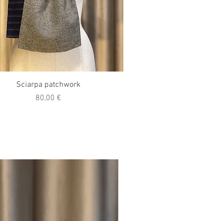
Vista rapida
Sciarpa patchwork
Prezzo
80,00 €