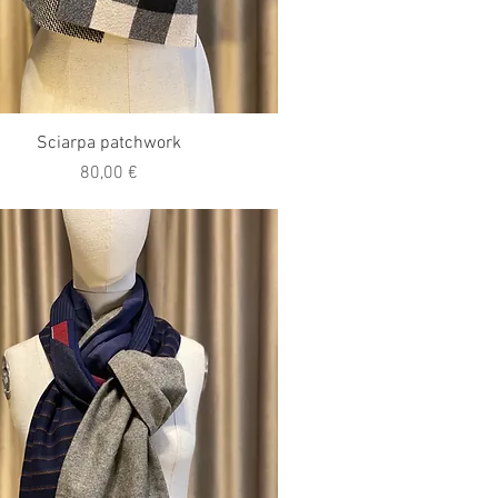
Vista rapida
Sciarpa patchwork
Prezzo
80,00 €