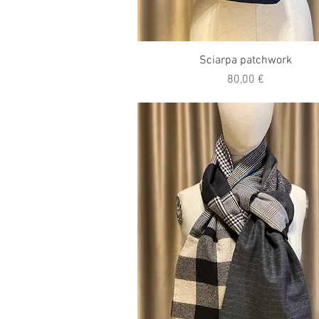
Vista rapida
Sciarpa patchwork
Prezzo
80,00 €