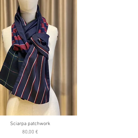
Vista rapida
Sciarpa patchwork
Prezzo
80,00 €