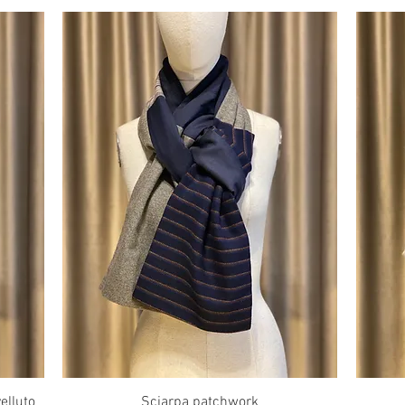
Vista rapida
elluto
Sciarpa patchwork