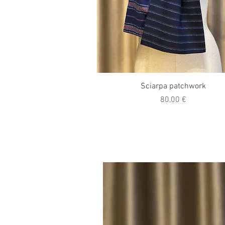
Vista rapida
Sciarpa patchwork
Prezzo
80,00 €