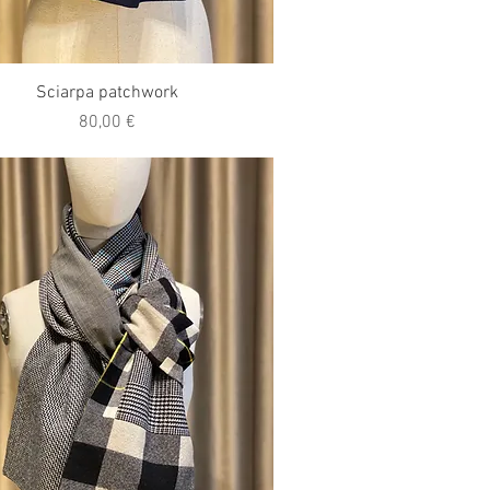
Vista rapida
Sciarpa patchwork
Prezzo
80,00 €