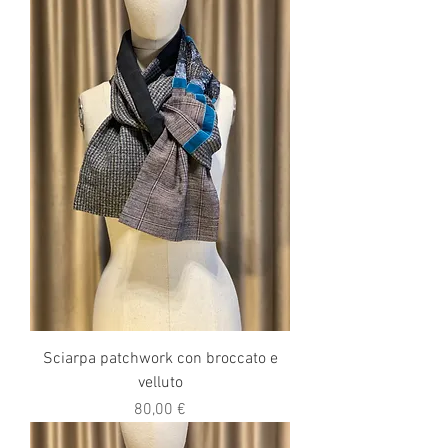
Sciarpa patchwork con broccato e
velluto
Prezzo
80,00 €