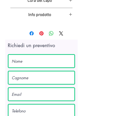
Cura del capo
Lavare delicatamente in lavatrice
Info prodotto
Stirare a media temperatura
Non candeggiare
Borsa reversibile realizzata in tessuto
Non asciugare in asciugatrice
broccato o jacquard.
Misure 33x39 cm, lunghezza manici 65
cm.
Richiedi un preventivo