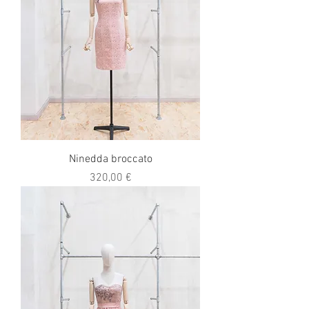
Ninedda broccato
Prezzo
320,00 €