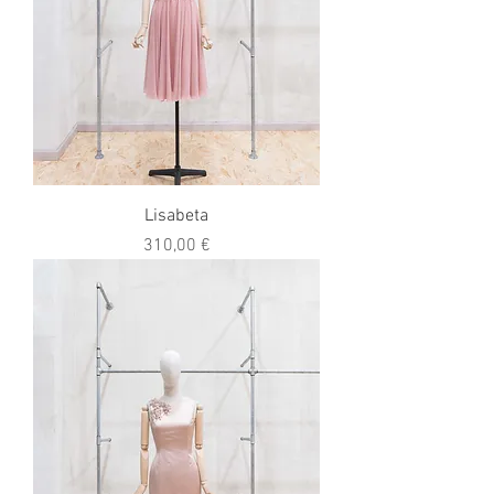
Lisabeta
Prezzo
310,00 €