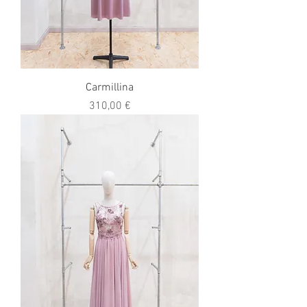
Carmillina
Prezzo
310,00 €